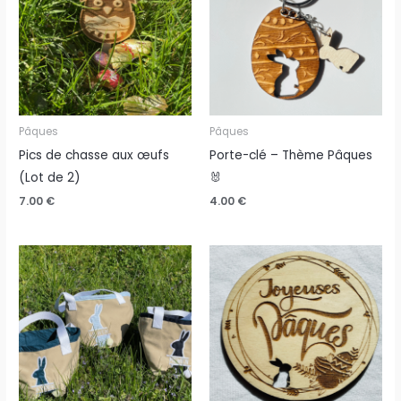
Pâques
Pâques
Pics de chasse aux œufs
Porte-clé – Thème Pâques
(Lot de 2)
🐰
7.00
€
4.00
€