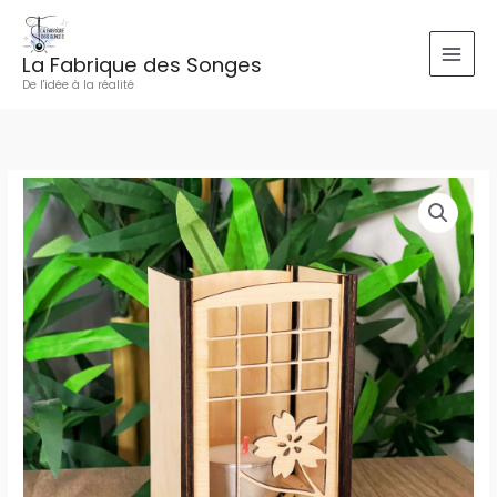
Aller
au
La Fabrique des Songes
contenu
De l'idée à la réalité
quantité
de
Photophore
japonais
en
bois
🌸